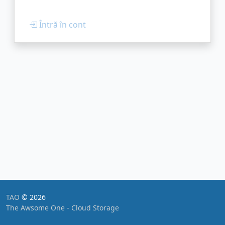
Întră în cont
TAO
© 2026
The Awsome One - Cloud Storage